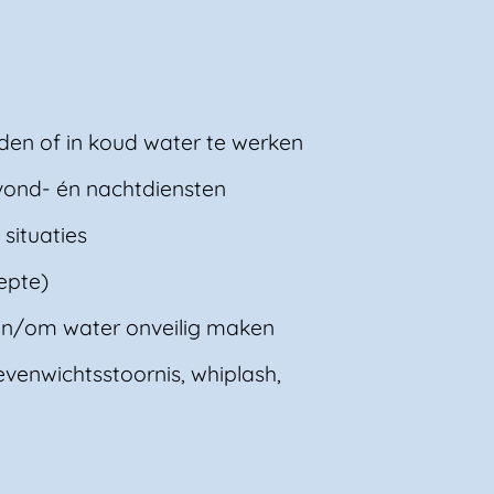
rden of in koud water te werken
avond- én nachtdiensten
 situaties
epte)
 in/om water onveilig maken
 evenwichtsstoornis, whiplash,