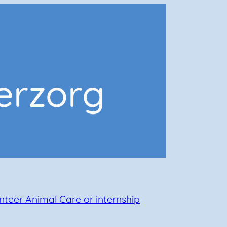
ierzorg
nteer Animal Care or internship