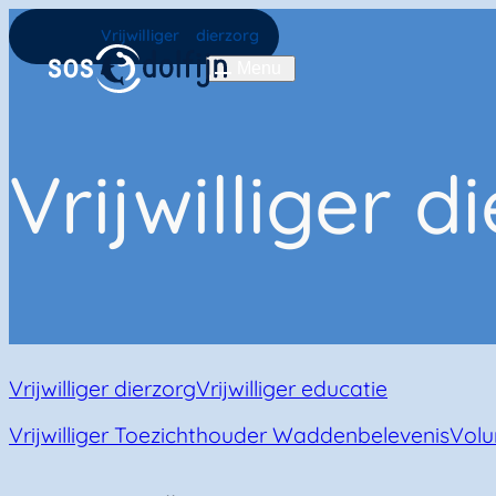
Home
Vrijwilliger dierzorg
Menu
Vrijwilliger d
Vrijwilliger dierzorg
Vrijwilliger educatie
Vrijwilliger Toezichthouder Waddenbelevenis
Volu