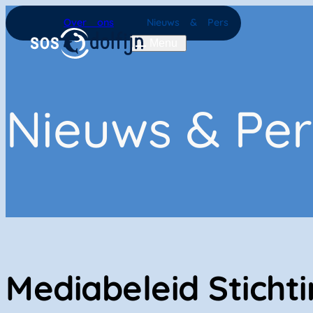
Home
Over ons
Nieuws & Pers
Menu
Nieuws & Per
Mediabeleid Sticht