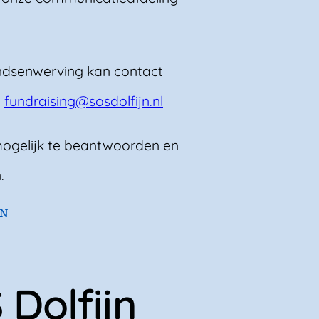
ondsenwerving kan contact
a
fundraising@sosdolfijn.nl
mogelijk te beantwoorden en
.
EN
 Dolfijn