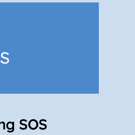
s
ing SOS