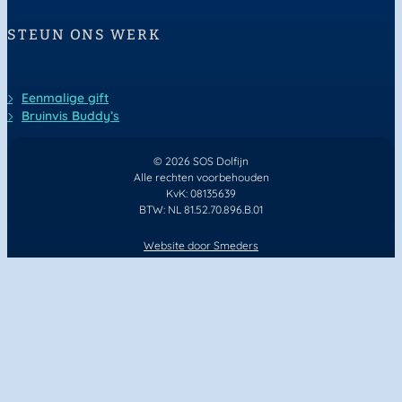
STEUN ONS WERK
Eenmalige gift
Bruinvis Buddy’s
© 2026 SOS Dolfijn
Alle rechten voorbehouden
KvK: 08135639
BTW: NL 81.52.70.896.B.01
Website door
Smeders