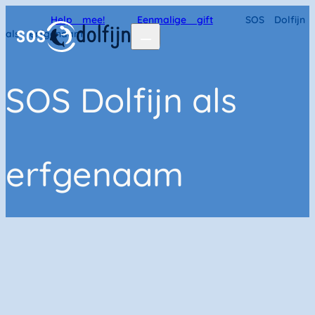
Home
Help mee!
Eenmalige gift
SOS Dolfijn
als erfgenaam
SOS Dolfijn als
erfgenaam