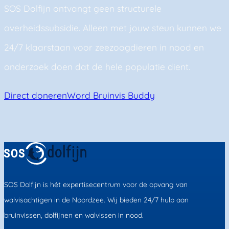
SOS Dolfijn ontvangt geen structurele
overheidssubsidie. Alleen met jouw steun kunnen we
24/7 klaarstaan voor zeezoogdieren in nood en
onderzoek doen dat de hele populatie dient.
Direct doneren
Word Bruinvis Buddy
SOS Dolfijn is hét expertisecentrum voor de opvang van
walvisachtigen in de Noordzee. Wij bieden 24/7 hulp aan
bruinvissen, dolfijnen en walvissen in nood.