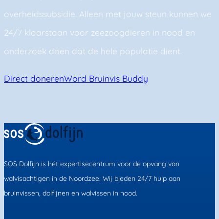
overheidssubsidie. Alleen met jouw steun kunnen we
24/7 klaarstaan voor zeezoogdieren in nood en
onderzoek doen dat de hele populatie dient.
Direct doneren
Word Bruinvis Buddy
SOS Dolfijn is hét expertisecentrum voor de opvang van
walvisachtigen in de Noordzee. Wij bieden 24/7 hulp aan
bruinvissen, dolfijnen en walvissen in nood.