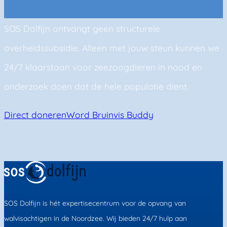
SOS Dolfijn ontvangt geen structurele
overheidssubsidie. Alleen met jouw steun kunnen we
24/7 klaarstaan voor zeezoogdieren in nood en
onderzoek doen dat de hele populatie dient.
Direct doneren
Word Bruinvis Buddy
SOS Dolfijn is hét expertisecentrum voor de opvang van
walvisachtigen in de Noordzee. Wij bieden 24/7 hulp aan