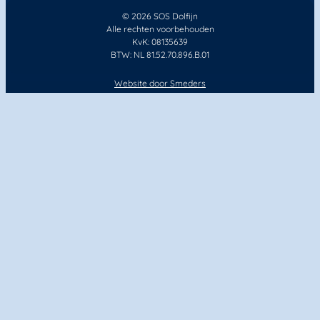
© 2026 SOS Dolfijn
Alle rechten voorbehouden
KvK: 08135639
BTW: NL 81.52.70.896.B.01
Website door
Smeders