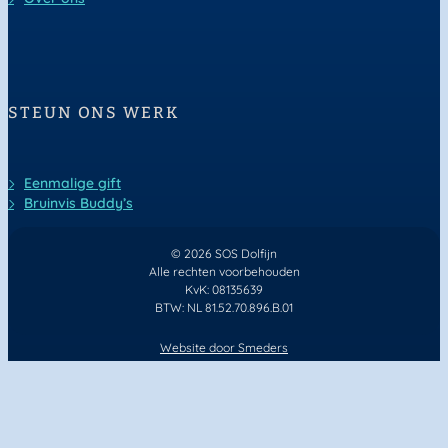
STEUN ONS WERK
Eenmalige gift
Bruinvis Buddy’s
© 2026 SOS Dolfijn
Alle rechten voorbehouden
KvK: 08135639
BTW: NL 81.52.70.896.B.01
Website door
Smeders